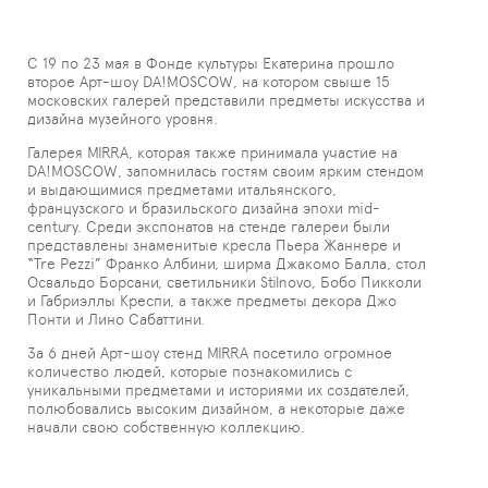
С 19 по 23 мая в Фонде культуры Екатерина прошло
второе Арт-шоу DA!MOSCOW, на котором свыше 15
московских галерей представили предметы искусства и
дизайна музейного уровня.
Галерея MIRRA, которая также принимала участие на
DA!MOSCOW, запомнилась гостям своим ярким стендом
и выдающимися предметами итальянского,
французского и бразильского дизайна эпохи mid-
century. Среди экспонатов на стенде галереи были
представлены знаменитые кресла Пьера Жаннере и
“Tre Pezzi” Франко Албини, ширма Джакомо Балла, стол
Освальдо Борсани, светильники Stilnovo, Бобо Пикколи
и Габриэллы Креспи, а также предметы декора Джо
Понти и Лино Сабаттини.
За 6 дней Арт-шоу стенд MIRRA посетило огромное
количество людей, которые познакомились с
уникальными предметами и историями их создателей,
полюбовались высоким дизайном, а некоторые даже
начали свою собственную коллекцию.